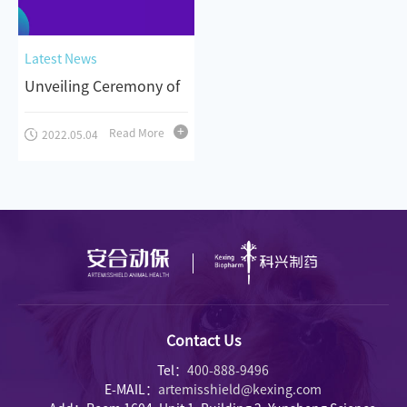
Latest News
Unveiling Ceremony of
ArtemisShield
Read More
2022.05.04
Contact Us
Tel：
400-888-9496
E-MAIL：
artemisshield@kexing.com