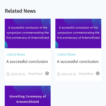
Related News
Latest News
Latest News
A successful conclusion
A successful conclusion
of the symposium
of the symposium
Read More
Read More
2023.03.31
2023.03.31
commemorating the
commemorating the
first anniversary of
first anniversary of
ArtemisShield
ArtemisShield